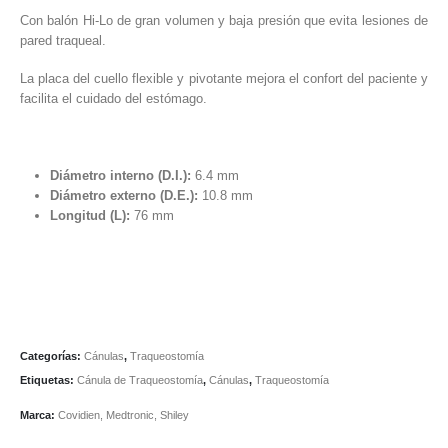
Con balón Hi-Lo de gran volumen y baja presión que evita lesiones de
pared traqueal.
La placa del cuello flexible y pivotante mejora el confort del paciente y
facilita el cuidado del estómago.
Diámetro interno (D.I.):
6.4 mm
Diámetro externo (D.E.):
10.8 mm
Longitud (L):
76 mm
Categorías:
Cánulas
,
Traqueostomía
Etiquetas:
Cánula de Traqueostomía
,
Cánulas
,
Traqueostomía
Marca:
Covidien
,
Medtronic
,
Shiley