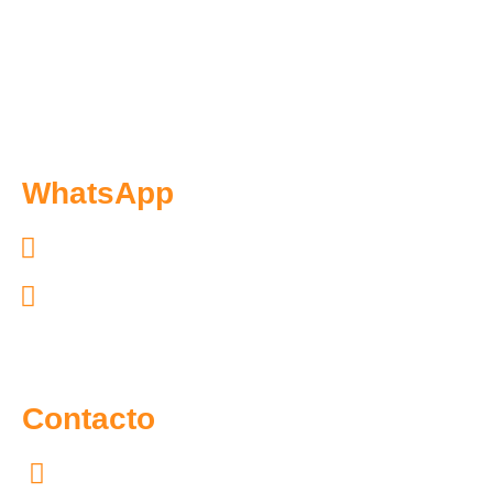
WhatsApp
Exclusivo pacientes: 55.7097.4365
Exclusivo distribuidores: 55.6300.6966
Contacto
55.7097.4365