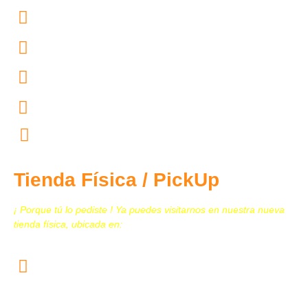
55.4167.4754
55.4444.4602
55.4444.4604
55.4444.4603
contacto@tecnomedicina.mx
Tienda Física / PickUp
¡ Porque tú lo pediste ! Ya puedes visitarnos en nuestra nueva
tienda física, ubicada en:
Calz. San Juan de Aragón N. 259, Col. Granjas
Modernas, Alcaldía Gustavo A. Madero, C.P. 07460
CDMX