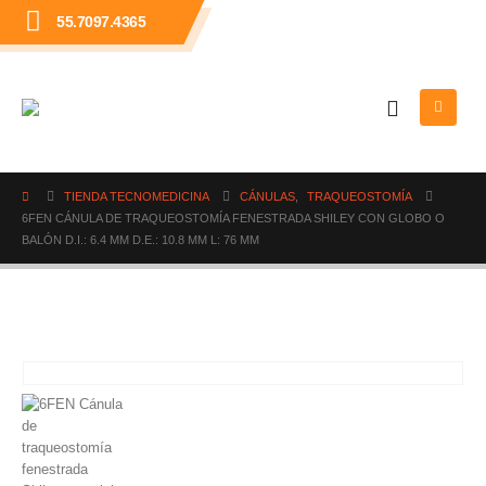
55.7097.4365
TIENDA TECNOMEDICINA
CÁNULAS
,
TRAQUEOSTOMÍA
6FEN CÁNULA DE TRAQUEOSTOMÍA FENESTRADA SHILEY CON GLOBO O
BALÓN D.I.: 6.4 MM D.E.: 10.8 MM L: 76 MM