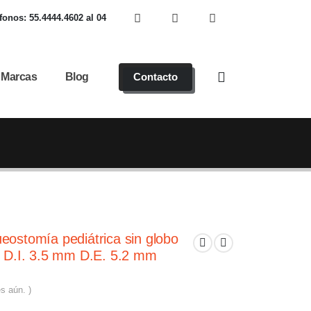
fonos: 55.4444.4602 al 04
Marcas
Blog
Contacto
eostomía pediátrica sin globo
: D.I. 3.5 mm D.E. 5.2 mm
s aún. )