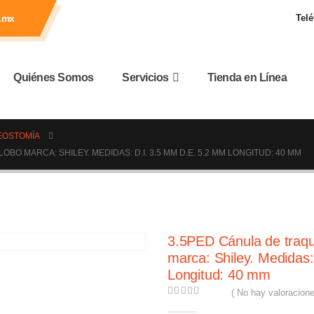
.mx
Telé
Quiénes Somos
Servicios
Tienda en Línea
EOSTOMÍA
O MARCA: SHILEY. MEDIDAS: D.I. 3.5 MM D.E. 5.2 MM LONGITUD: 40 MM
3.5PED Cánula de traqu
marca: Shiley. Medidas
Longitud: 40 mm
( No hay valoracione
0
out of 5