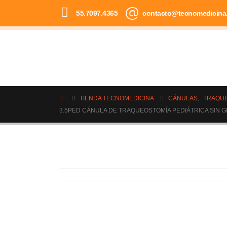
55.7097.4365
contacto@tecnomedicina
TIENDA TECNOMEDICINA
CÁNULAS
,
TRAQU
3.5PED CÁNULA DE TRAQUEOSTOMÍA PEDIÁTRICA SIN GLOB