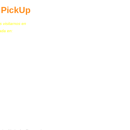
/ PickUp
s visitarnos en
ada en:
N. 259, Col. Granjas
vo A. Madero, C.P.
B)