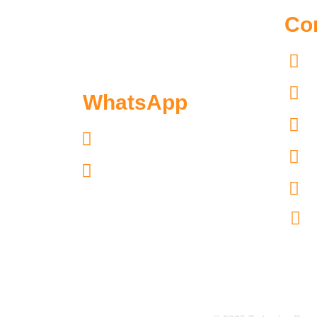
Co
5
5
WhatsApp
5
Exclusivo pacientes: 55.7097.4365
5
Exclusivo distribuidores:
55.6300.6966
5
c