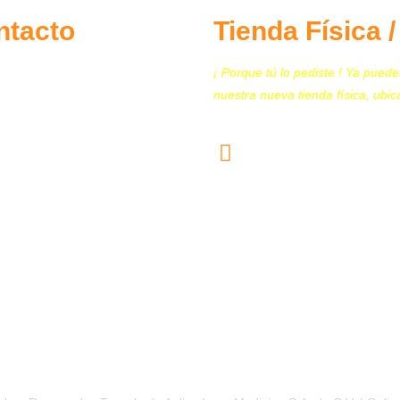
ntacto
Tienda Física 
¡ Porque tú lo pediste ! Ya puede
5.7097.4365
nuestra nueva tienda física, ubic
5.4167.4754
Calz. San Juan de Aragón 
5.4444.4602
Modernas, Alcaldía Gusta
07460 CDMX
5.4444.4604
(Plaza San Juan, Local 3
5.4444.4603
ontacto@tecnomedicina.mx