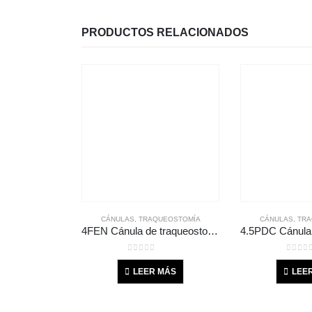
PRODUCTOS RELACIONADOS
CÁNULAS
,
TRAQUEOSTOMÍA
CÁNULAS
,
TRA
4FEN Cánula de traqueostomía fenestrada Shiley con globo o balón D.I.: 5.0 mm D.E.: 9.4 mm L: 65 mm
0
out of 5
0
out 
LEER MÁS
LEE