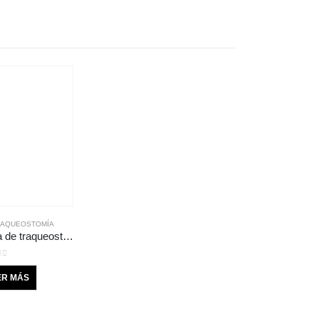
RAQUEOSTOMÍA
6.0PDL Cánula de traqueostomía pediátrica larga sin globo marca: Shiley. Medidas: D.I. 6.0 mm D.E. 8.3 mm Longitud: 54 mm
 of 5
ER MÁS