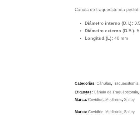
Cánula de traqueostomía pediátri
Diámetro interno (D.I.):
3.
Diámetro externo (D.E.):
5
Longitud (L):
40 mm
Categorías:
Cánulas
,
Traqueostomía
Etiquetas:
Cánula de Traqueostomía
,
Marca:
Covidien
,
Medtronic
,
Shiley
Marca:
Covidien
,
Medtronic
,
Shiley