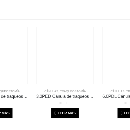
QUEOSTOMÍA
CÁNULAS
,
TRAQUEOSTOMÍA
CÁNULAS
,
T
4.5PDC Cánula de traqueostomía pediátrica con globo marca: Shiley. Medidas: D.I. 4.5 mm D.E. 6.5 mm Longitud: 42 mm
3.0PED Cánula de traqueostomía pediátrica sin globo marca: Shiley. Medidas: D.I. 3.0 mm D.E. 4.5 mm Longitud: 39 mm
of 5
0
out of 5
0
out
R MÁS
LEER MÁS
LE