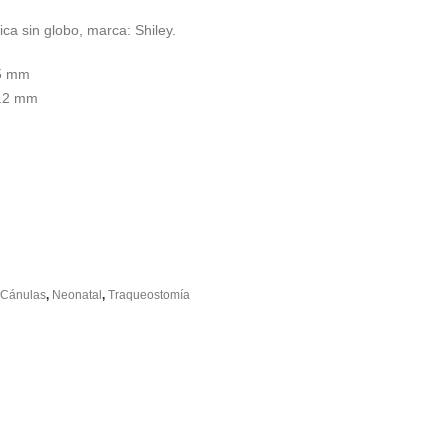
ca sin globo, marca: Shiley.
5 mm
.2 mm
Cánulas
,
Neonatal
,
Traqueostomía