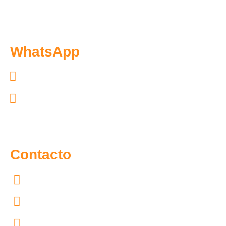
WhatsApp
Exclusivo pacientes: 55.7097.4365
Exclusivo distribuidores: 55.6300.6966
Contacto
55.7097.4365
55.4167.4754
55.4444.4602