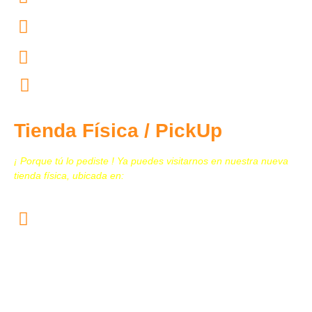
55.4444.4604
55.4444.4603
contacto@tecnomedicina.mx
Tienda Física / PickUp
¡ Porque tú lo pediste ! Ya puedes visitarnos en nuestra nueva
tienda física, ubicada en:
Calz. San Juan de Aragón N. 259, Col. Granjas
Modernas, Alcaldía Gustavo A. Madero, C.P. 07460
CDMX
(Plaza San Juan, Local 3B)