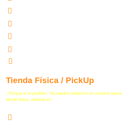
55.4167.4754
55.4444.4602
55.4444.4604
55.4444.4603
contacto@tecnomedicina.mx
Tienda Física / PickUp
¡ Porque tú lo pediste ! Ya puedes visitarnos en nuestra nueva
tienda física, ubicada en:
Calz. San Juan de Aragón N. 259, Col. Granjas
Modernas, Alcaldía Gustavo A. Madero, C.P. 07460
CDMX