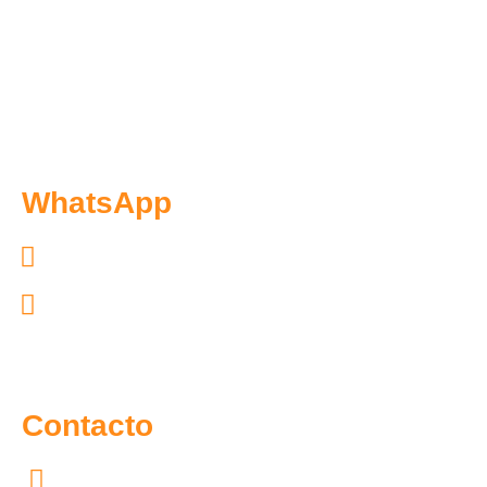
WhatsApp
Exclusivo pacientes: 55.7097.4365
Exclusivo distribuidores: 55.6300.6966
Contacto
55.7097.4365