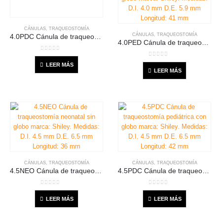
CÁNULAS
,
TRAQUEOSTOMÍA
CÁNULAS
,
TRAQUEOSTOMÍA
4.0PDC Cánula de traqueostomía pediátrica con globo marca: Shiley. Medidas: D.I. 4.0 mm D.E. 5.9 mm Longitud: 41 mm
4.0PED Cánula de traqueostomía pediátrica sin globo marca: Shiley. Medidas: D.I. 4.0 mm D.E. 5.9 mm Longitud: 41 mm
0
out of 5
0
out of 5
LEER MÁS
LEER MÁS
CÁNULAS
,
TRAQUEOSTOMÍA
CÁNULAS
,
TRAQUEOSTOMÍA
4.5NEO Cánula de traqueostomía neonatal sin globo marca: Shiley. Medidas: D.I. 4.5 mm D.E. 6.5 mm Longitud: 36 mm
4.5PDC Cánula de traqueostomía pediátrica con globo marca: Shiley. Medidas: D.I. 4.5 mm D.E. 6.5 mm Longitud: 42 mm
0
out of 5
0
out of 5
LEER MÁS
LEER MÁS