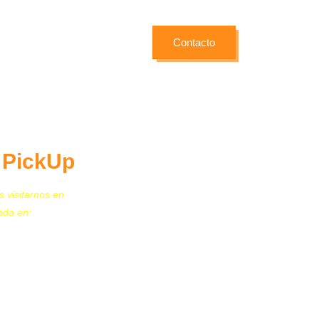
Contacto
/ PickUp
s visitarnos en
ada en:
N. 259, Col. Granjas
vo A. Madero, C.P.