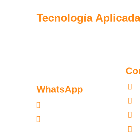
Tecnología Aplicada
Co
WhatsApp
5
5
Exclusivo pacientes: 55.7097.4365
5
Exclusivo distribuidores:
55.6300.6966
5