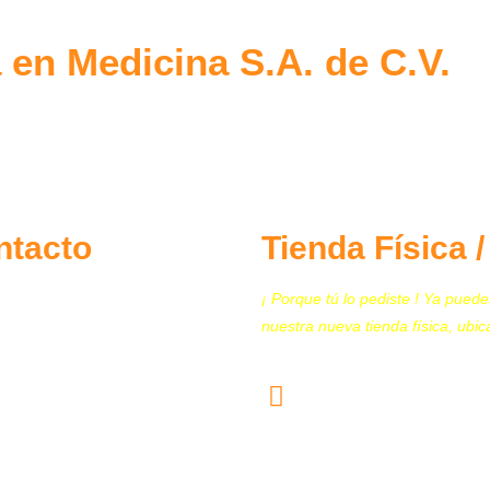
 en Medicina S.A. de C.V.
ntacto
Tienda Física 
¡ Porque tú lo pediste ! Ya puede
5.7097.4365
nuestra nueva tienda física, ubic
5.4167.4754
Calz. San Juan de Aragón 
5.4444.4602
Modernas, Alcaldía Gusta
07460 CDMX
5.4444.4604