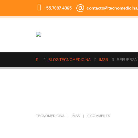
55.7097.4365
contacto@tecnomedicina
BLOG TECNOMEDICINA
IMSS
REFUERZA 
TECNOMEDICINA
IMSS
0 COMMENTS