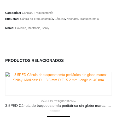
Categorías:
Cánulas
,
Traqueostomía
Etiquetas:
Cánula de Traqueostomía
,
Cánulas
,
Neonatal
,
Traqueostomía
Marca:
Covidien
,
Medtronic
,
Shiley
PRODUCTOS RELACIONADOS
CÁNULAS
,
TRAQUEOSTOMÍA
3.5PED Cánula de traqueostomía pediátrica sin globo marca: Shiley. Medidas: D.I. 3.5 mm D.E. 5.2 mm Longitud: 40 mm
0
out of 5