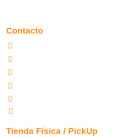
Contacto
55.7097.4365
55.4167.4754
55.4444.4602
55.4444.4604
55.4444.4603
contacto@tecnomedicina.mx
Tienda Física / PickUp