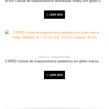
6FEN Cánula de traqueostomía fenestrada Shiley con globo o balón D.I.: 6.4 mm D.E.: 10.8 mm L: 76 mm
0
out of 5
LEER MÁS
CÁNULAS
,
TRAQUEOSTOMÍA
3.0PED Cánula de traqueostomía pediátrica sin globo marca: Shiley. Medidas: D.I. 3.0 mm D.E. 4.5 mm Longitud: 39 mm
0
out of 5
LEER MÁS