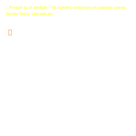
¡ Porque tú lo pediste ! Ya puedes visitarnos en nuestra nueva
tienda física, ubicada en:
Calz. San Juan de Aragón N. 259, Col. Granjas
Modernas, Alcaldía Gustavo A. Madero, C.P. 07460
CDMX
(Plaza San Juan, Local 3B)