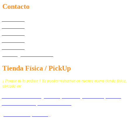
Contacto
55.7097.4365
55.4167.4754
55.4444.4602
55.4444.4604
55.4444.4603
contacto@tecnomedicina.mx
Tienda Física / PickUp
¡ Porque tú lo pediste ! Ya puedes visitarnos en nuestra nueva tienda física,
ubicada en:
Calz. San Juan de Aragón N. 259, Col. Granjas Modernas, Alcaldía
Gustavo A. Madero, C.P. 07460 CDMX
(Plaza San Juan, Local 3B)