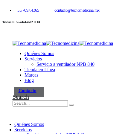
55.7097.4365
contacto@tecnomedicina.mx
Teléfonos: 55.4444.4602 al 04
Quiénes Somos
Servicios
Servicio a ventilador NPB 840
Tienda en Línea
Marcas
Blog
Contacto
Search
Quiénes Somos
Servicios