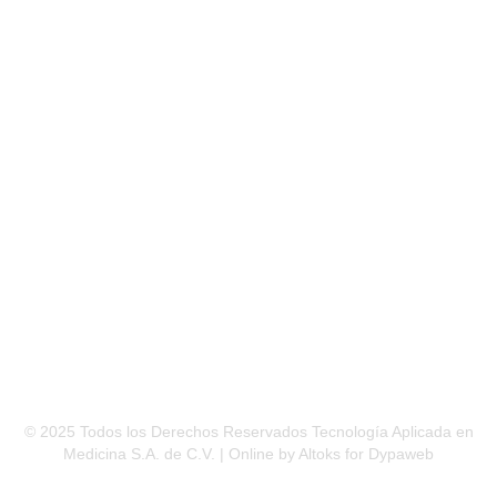
Modernas, Alcaldía Gustavo A. Madero, C.P. 07460
CDMX
(Plaza San Juan, Local 3B)
© 2025 Todos los Derechos Reservados Tecnología Aplicada en
Medicina S.A. de C.V. | Online by Altoks for Dypaweb