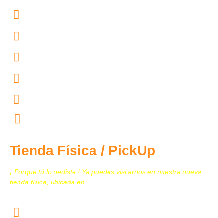
55.7097.4365
55.4167.4754
55.4444.4602
55.4444.4604
55.4444.4603
contacto@tecnomedicina.mx
Tienda Física / PickUp
¡ Porque tú lo pediste ! Ya puedes visitarnos en nuestra nueva
tienda física, ubicada en:
Calz. San Juan de Aragón N. 259, Col. Granjas