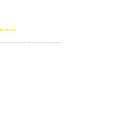
ubicada en:
stavo A. Madero, C.P. 07460 CDMX