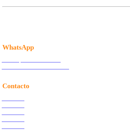
WhatsApp
Exclusivo pacientes: 55.7097.4365
Exclusivo distribuidores: 55.6300.6966
Contacto
55.7097.4365
55.4167.4754
55.4444.4602
55.4444.4604
55.4444.4603