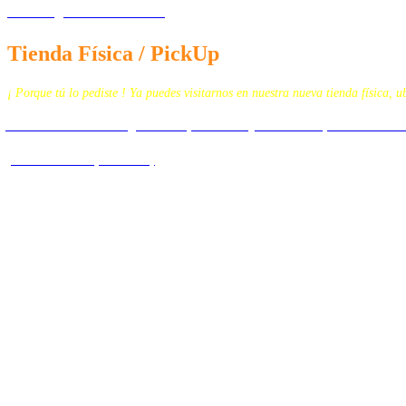
contacto@tecnomedicina.mx
Tienda Física / PickUp
¡ Porque tú lo pediste ! Ya puedes visitarnos en nuestra nueva tienda física, 
Calz. San Juan de Aragón N. 259, Col. Granjas Modernas, Alcaldía Gu
(Plaza San Juan, Local 3B)