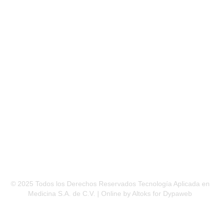
CDMX
(Plaza San Juan, Local 3B)
© 2025 Todos los Derechos Reservados Tecnología Aplicada en
Medicina S.A. de C.V. | Online by Altoks for Dypaweb