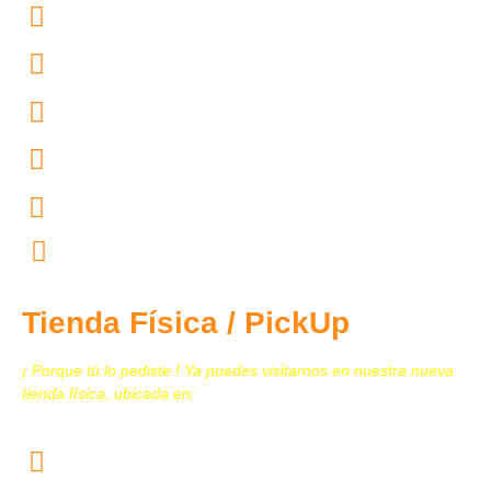
55.7097.4365
55.4167.4754
55.4444.4602
55.4444.4604
55.4444.4603
contacto@tecnomedicina.mx
Tienda Física / PickUp
¡ Porque tú lo pediste ! Ya puedes visitarnos en nuestra nueva
tienda física, ubicada en:
Calz. San Juan de Aragón N. 259, Col. Granjas
Modernas, Alcaldía Gustavo A. Madero, C.P. 07460