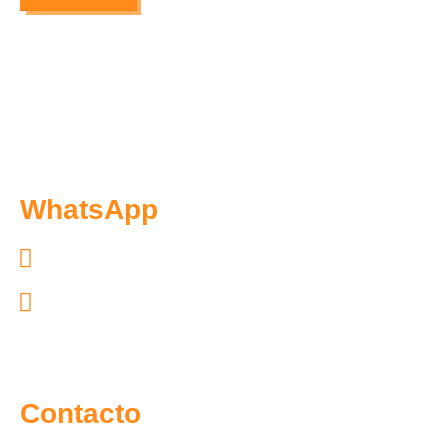
WhatsApp
Exclusivo pacientes: 55.7097.4365
Exclusivo distribuidores: 55.6300.6966
Contacto