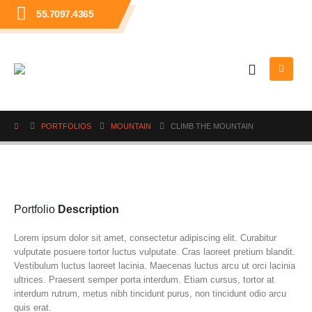
55.7097.4365
PORTFOLIOS
MOUNTAIN
CLIMB THE MOUNTAIN
Portfolio
Description
Lorem ipsum dolor sit amet, consectetur adipiscing elit. Curabitur
vulputate posuere tortor luctus vulputate. Cras laoreet pretium blandit.
Vestibulum luctus laoreet lacinia. Maecenas luctus arcu ut orci lacinia
ultrices. Praesent semper porta interdum. Etiam cursus, tortor at
interdum rutrum, metus nibh tincidunt purus, non tincidunt odio arcu
quis erat.