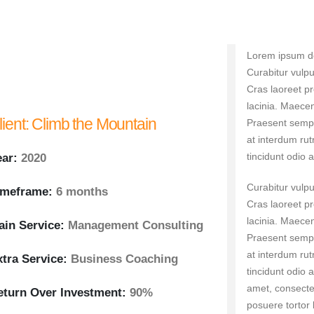
Lorem ipsum dol
Curabitur vulpu
Cras laoreet pr
lacinia. Maecena
lient:
Climb the Mountain
Praesent sempe
at interdum rut
tincidunt odio a
ear:
2020
Curabitur vulpu
imeframe:
6 months
Cras laoreet pr
lacinia. Maecena
ain Service:
Management Consulting
Praesent sempe
at interdum rut
xtra Service:
Business Coaching
tincidunt odio 
amet, consectet
eturn Over Investment:
90%
posuere tortor 