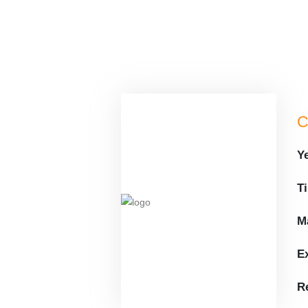
C
Y
T
M
E
R