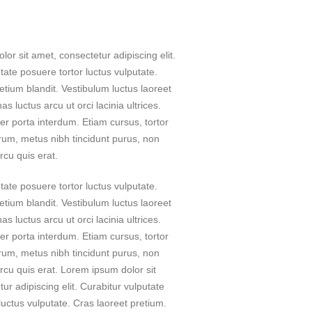
or sit amet, consectetur adipiscing elit.
tate posuere tortor luctus vulputate.
etium blandit. Vestibulum luctus laoreet
s luctus arcu ut orci lacinia ultrices.
r porta interdum. Etiam cursus, tortor
rum, metus nibh tincidunt purus, non
rcu quis erat.
tate posuere tortor luctus vulputate.
etium blandit. Vestibulum luctus laoreet
s luctus arcu ut orci lacinia ultrices.
r porta interdum. Etiam cursus, tortor
rum, metus nibh tincidunt purus, non
arcu quis erat. Lorem ipsum dolor sit
ur adipiscing elit. Curabitur vulputate
luctus vulputate. Cras laoreet pretium.